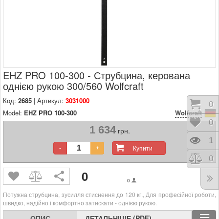
EHZ PRO 100-300 - Струбцина, керована
однією рукою 300/560 Wolfcraft
Код:
2685
| Артикул:
3031000
Коши
0
Model:
EHZ PRO 100-300
Wolfcraft
Відк
0
1 634
грн.
Пере
1
Купити
-
+
Порі
0
0
0
Потужна струбцина, зусилля стиснення до 120 кг., Для професійної роботи,
швидко, надійно і комфортно затискати - однією рукою.
ОПИС
ДЕТАЛЬНІШЕ (PDF)