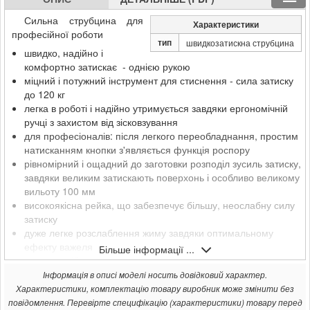
Сильна струбцина для
Характеристики
професійної роботи
тип
швидкозатискна струбцина
швидко, надійно і
комфортно затискає - однією рукою
міцний і потужний інструмент для стиснення - сила затиску
до 120 кг
легка в роботі і надійно утримується завдяки ергономічній
ручці з захистом від зісковзування
для професіоналів: після легкого переобладнання, простим
натисканням кнопки з'являється функція роспору
рівномірний і ощадний до заготовки розподіл зусиль затиску,
завдяки великим затискають поверхонь і особливо великому
вильоту 100 мм
високоякісна рейка, що забезпечує більшу, неослабну силу
затиску
дуже легке розслаблення жиму завдяки оптимальному
ефекту важеля
Більше інформації ...
хрестоподібна канавка для надійного затиску круглих
деталей
Інформація в описі моделі носить довідковий характер.
пересувні прокладочні елементи захищають деталь і
Характеристики, комплектацію товару виробник може змінити без
служать в якості підставки
повідомлення. Перевірте специфікацію (характеристики) товару перед