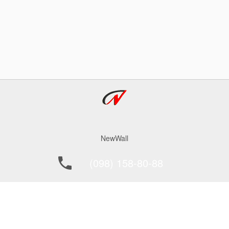
NewWall
(098) 158-80-88
office@newwall.kiev.ua