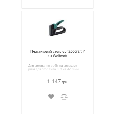
Пластиковий степлер tacocraft P
10 Wolfcraft
Для виконання робіт на високому
рівні
для скоб типа 053 на 4-10 мм
1 147
грн.