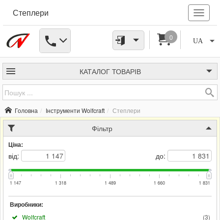
Степлери
0
UA
КАТАЛОГ
ТОВАРІВ
Головна
Інструменти Wolfcraft
Степлери
Фільтр
Ціна:
від:
до:
1 147
1 318
1 489
1 660
1 831
Виробники:
Wolfcraft
(
3
)