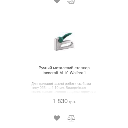
Ручний металевий степлер
tacocraft M 10 Wolfcraft
Для тривалої важкої роботи скобами
типу 053 на 4-10 мм. Bидержівает
великі навантаження завдяки корпусу з
алюмінію.
1 830
грн.