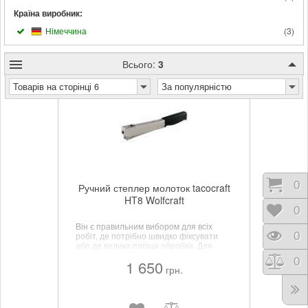
Країна виробник:
Німеччина
(
3
)
Всього:
3
Товарів на сторінці 6
За популярністю
Коши
0
Ручний степлер молоток tacocraft
HT8 Wolfcraft
Відк
0
Він є правильним вибором для всіх
Пере
0
робіт, де потрібно швидко фіксувати
або де велика площа обробки. Для
скріпок типу 053 на 4 - 8 мм
Порі
0
1 650
грн.