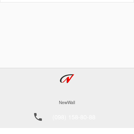
NewWall
(098) 158-80-88
office@newwall.kiev.ua