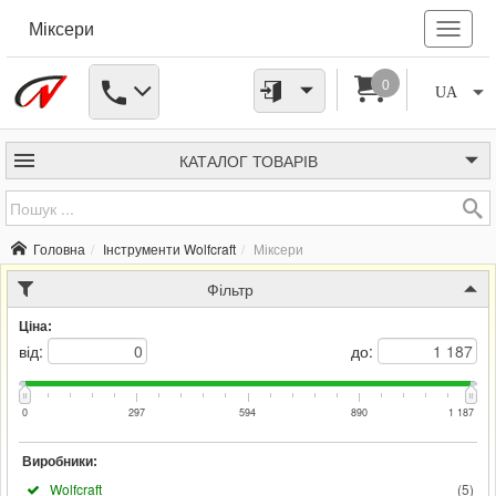
Міксери
0
UA
КАТАЛОГ
ТОВАРІВ
Головна
Інструменти Wolfcraft
Міксери
Фільтр
Ціна:
від:
до:
0
297
594
890
1 187
Виробники:
Wolfcraft
(
5
)