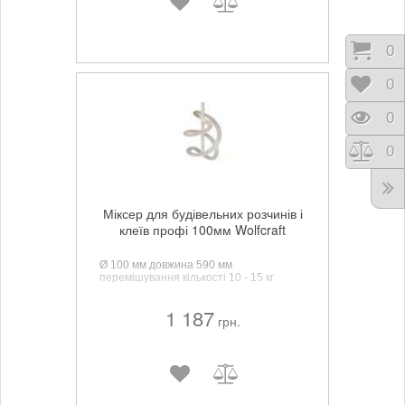
Коши
0
Відк
0
Пере
0
Порі
0
Міксер для будівельних розчинів і
клеїв профі 100мм Wolfcraft
Ø 100 мм довжина 590 мм
перемішування кількості 10 - 15 кг
1 187
грн.