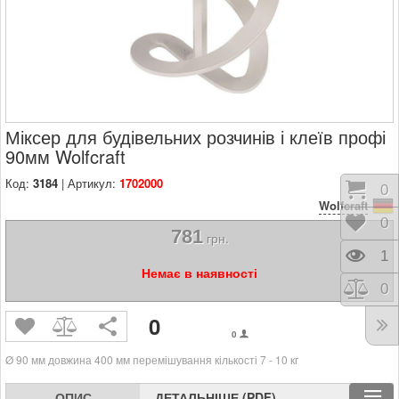
Міксер для будівельних розчинів і клеїв профі
90мм Wolfcraft
Код:
3184
| Артикул:
1702000
Коши
0
Wolfcraft
Відк
0
781
грн.
Пере
1
Немає в наявності
Порі
0
0
0
Ø 90 мм довжина 400 мм перемішування кількості 7 - 10 кг
ОПИС
ДЕТАЛЬНІШЕ (PDF)