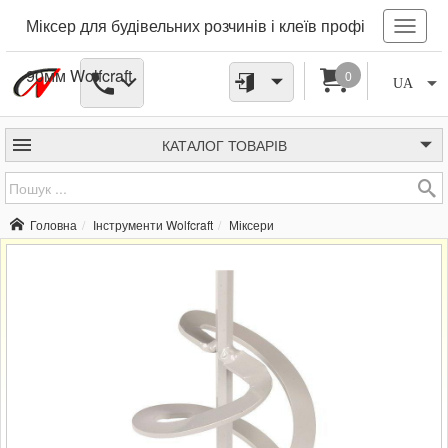
Міксер для будівельних розчинів і клеїв профі
90мм Wolfcraft
0
UA
КАТАЛОГ
ТОВАРІВ
Головна
Інструменти Wolfcraft
Міксери