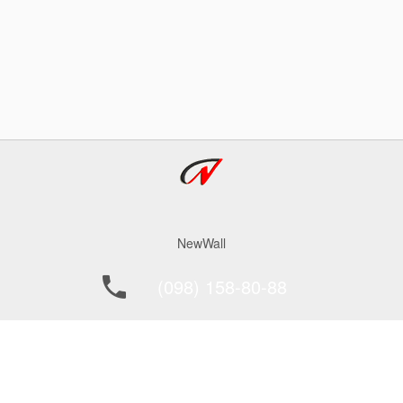
NewWall
(098) 158-80-88
office@newwall.kiev.ua